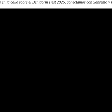
en la calle sobre el Benidorm Fest 2026, conectamos con Sanremo y re