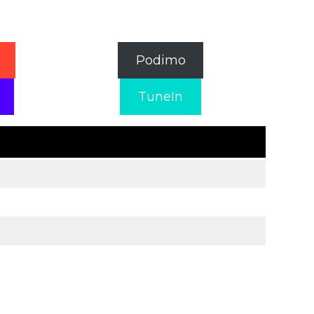
Podimo
TuneIn