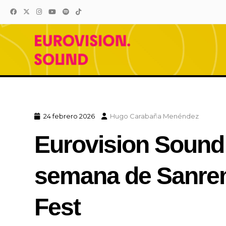
Eurovision Sound
El sonido de Eurovision está 
24 febrero 2026
Hugo Carabaña Menéndez
Eurovision Sound 
semana de Sanremo
Fest