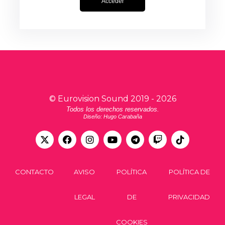
Acceder
©
Eurovision Sound
2019 -
2026
Todos los derechos reservados.
Diseño: Hugo Carabaña
CONTACTO
AVISO
POLÍTICA
POLÍTICA DE
LEGAL
DE
PRIVACIDAD
COOKIES