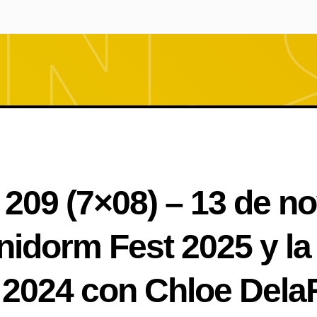
aquí
209 (7×08) – 13 de n
enidorm Fest 2025 y la
r 2024 con Chloe Del