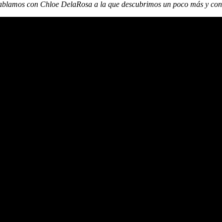
blamos con Chloe DelaRosa a la que descubrimos un poco más y conoc