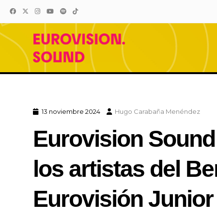
Eurovision Sound
El sonido de Eurovision está 
13 noviembre 2024
Hugo Carabaña Menéndez
Eurovision Sound 
los artistas del B
Eurovisión Junio