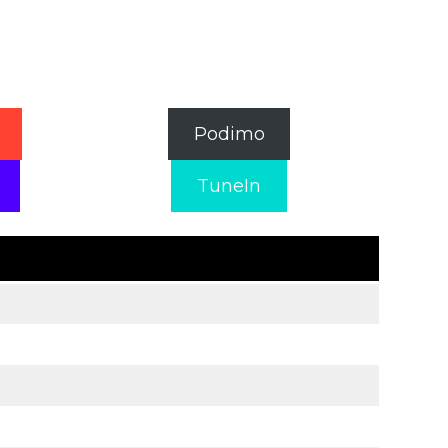
Podimo
TuneIn