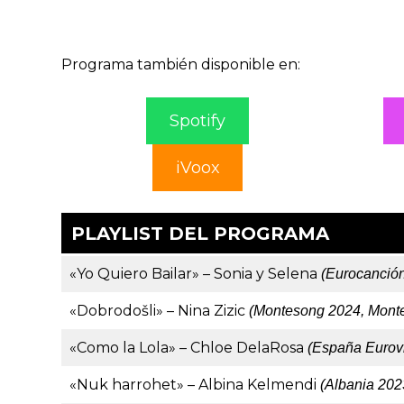
Programa también disponible en:
Spotify
iVoox
PLAYLIST DEL PROGRAMA
«Yo Quiero Bailar» – Sonia y Selena
(Eurocanció
«Dobrodošli» – Nina Zizic
(Montesong 2024, Mont
«Como la Lola» – Chloe DelaRosa
(España Eurovi
«Nuk harrohet» – Albina Kelmendi
(Albania 202