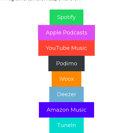
Spotify
Apple Podcasts
YouTube Music
Podimo
iVoox
Deezer
Amazon Music
TuneIn