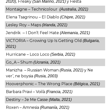
Freaky
y Fiesta
2020),
(San Marino, 2021)
Montaigne – Technicolour
(Australia, 2021)
Elena Tsagrinou
– El Diablo
(Chipre, 2021)
Lesley Roy – Maps
(Irlanda, 2021)
Jendrik
I Don’t Feel Hate
–
(Alemania, 2021)
VICTORIA – Growing Up Is Getting Old
(Bulgaria,
2021)
Hurricane – Loco Loco
(Serbia, 2021)
Go_A – Shum
(Ucrania, 2021)
Manizha – Russian Woman
y Ne
(Rusia, 2021)
ver’, ne boysia
(Rusia, 2003)
Hooverphonic – The Wrong Place
(Bélgica, 2021)
Barbara Pravi
– Voilà
(Francia, 2021)
Destiny – Je Me Casse
(Malta, 2021)
Roxen
– Amnesia
(Rumanía, 2021)