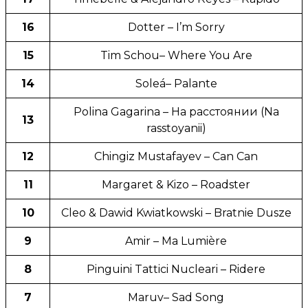
16
Dotter – I’m Sorry
15
Tim Schou– Where You Are
14
Soleá– Palante
Polina Gagarina – На расстоянии (Na
13
rasstoyanii)
12
Chingiz Mustafayev – Can Can
11
Margaret & Kizo – Roadster
10
Cleo & Dawid Kwiatkowski – Bratnie Dusze
9
Amir – Ma Lumière
8
Pinguini Tattici Nucleari – Ridere
7
Maruv– Sad Song