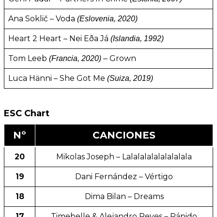
Ana Soklič – Voda
(Eslovenia, 2020)
Heart 2 Heart – Nei Eða Já
(Islandia, 1992)
Tom Leeb
Grown
(Francia, 2020) –
Luca Hänni – She Got Me
(Suiza, 2019)
ESC Chart
Nº
CANCIONES
20
Mikolas Joseph – Lalalalalalalalalala
19
Dani Fernández – Vértigo
18
Dima Bilan – Dreams
17
Timebelle & Alejandro Reyes – Rápido