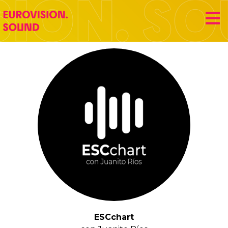
Secciones
Eurovision Sound
ESCchart