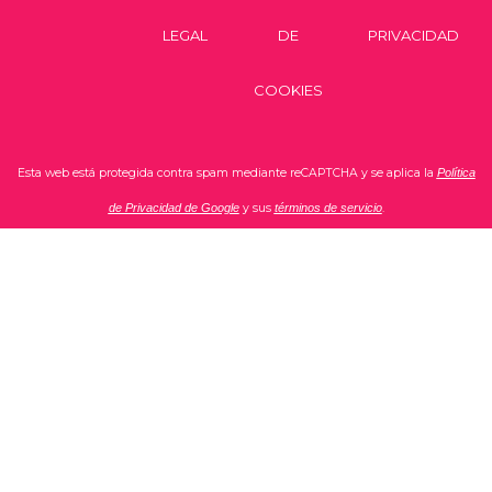
LEGAL
DE
PRIVACIDAD
COOKIES
Esta web está protegida contra spam mediante reCAPTCHA y se aplica la
Política
de Privacidad de Google
y sus
términos de servicio
.