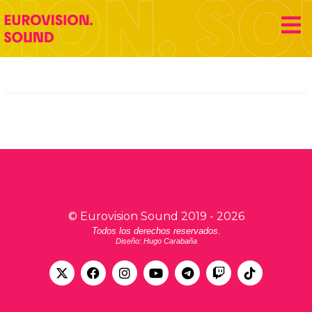
player escradio
Eurovision Sound
©
Eurovision Sound
2019 -
2026
Todos los derechos reservados.
Diseño: Hugo Carabaña